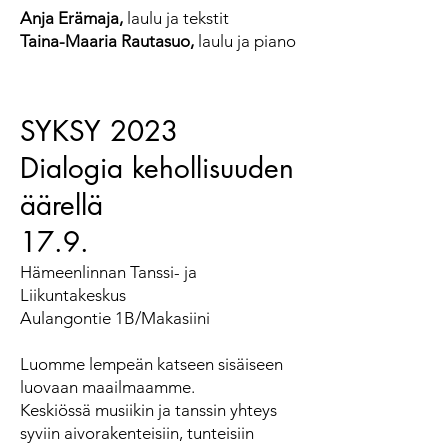
Anja Erämaja,
laulu ja tekstit
Taina-Maaria Rautasuo,
laulu ja piano
SYKSY 2023
Dialogia kehollisuuden
äärellä
17.9.
Hämeenlinnan Tanssi- ja
Liikuntakeskus
Aulangontie 1B/Makasiini
Luomme lempeän katseen sisäiseen
luovaan maailmaamme.
Keskiössä musiikin ja tanssin yhteys
syviin aivorakenteisiin, tunteisiin