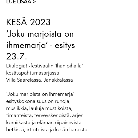
LUE LISÄÄ >
KESÄ 2023
’Joku marjoista on
ihmemarja’ - esitys
23.7.
Dialogia! -festivaalin ’Ihan pihalla’
kesätapahtumasarjassa
Villa Saarelassa, Janakkalassa
’Joku marjoista on ihmemarja'
esityskokonaisuus on runoja,
musiikkia, lauluja mustikoista,
timanteista, terveyskengistä, arjen
komiikasta ja elämän riipaisevista
hetkistä, irtiotoista ja kesän lumosta.