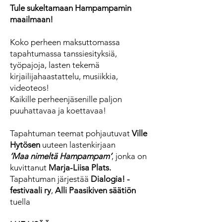
Tule sukeltamaan Hampampamin
maailmaan!
Koko perheen maksuttomassa
tapahtumassa tanssiesityksiä,
työpajoja, lasten tekemä
kirjailijahaastattelu, musiikkia,
videoteos!
Kaikille perheenjäsenille paljon
puuhattavaa ja koettavaa!
Tapahtuman teemat pohjautuvat
Ville
Hytösen
uuteen lastenkirjaan
’Maa nimeltä Hampampam’
, jonka on
kuvittanut
Marja-Liisa Plats.
Tapahtuman järjestää
Dialogia! -
festivaali ry
,
Alli Paasikiven säätiön
tuella