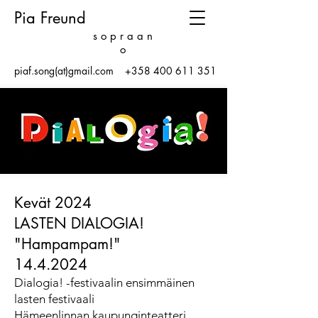
Pia Freund
s o p r a a n
o
piaf.song(at)gmail.com
+358 400 611 351
Kevät 2024
LASTEN DIALOGIA!
"Hampampam!"
14.4.2024
Dialogia! -festivaalin ensimmäinen
lasten festivaali
Hämeenlinnan kaupunginteatteri